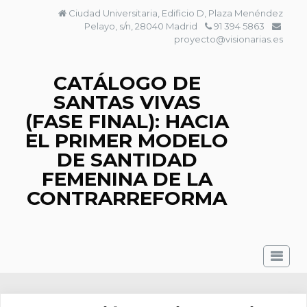
Saltar
Ciudad Universitaria, Edificio D, Plaza Menéndez
al
Pelayo, s/n, 28040 Madrid
91 394 5863
contenido
proyecto@visionarias.es
CATÁLOGO DE
SANTAS VIVAS
(FASE FINAL): HACIA
EL PRIMER MODELO
DE SANTIDAD
FEMENINA DE LA
CONTRARREFORMA