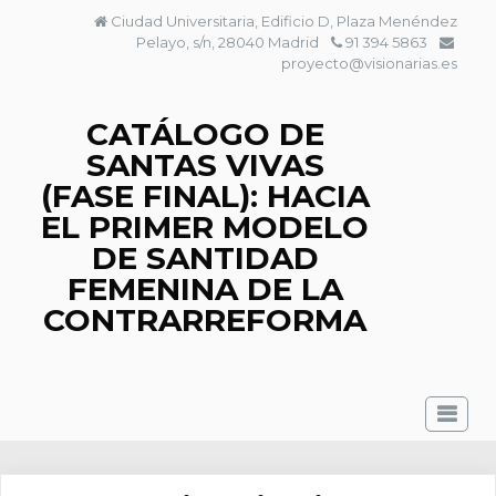
Saltar
Ciudad Universitaria, Edificio D, Plaza Menéndez
al
Pelayo, s/n, 28040 Madrid
91 394 5863
contenido
proyecto@visionarias.es
CATÁLOGO DE
SANTAS VIVAS
(FASE FINAL): HACIA
EL PRIMER MODELO
DE SANTIDAD
FEMENINA DE LA
CONTRARREFORMA