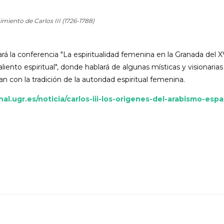
miento de Carlos III (1726-1788)
á la conferencia "La espiritualidad femenina en la Granada del XV
iento espiritual", donde hablará de algunas místicas y visionarias 
n con la tradición de la autoridad espiritual femenina.
nal.ugr.es/noticia/carlos-iii-los-origenes-del-arabismo-espa