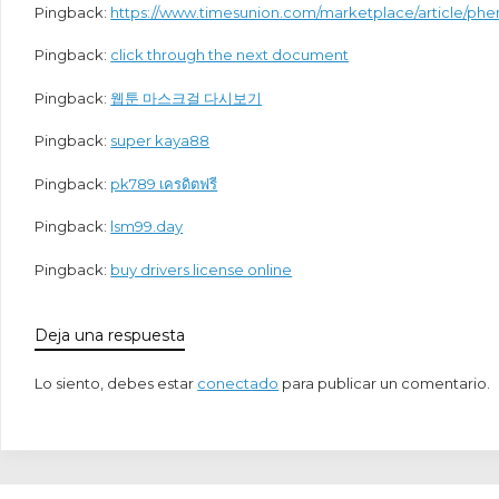
Pingback:
https://www.timesunion.com/marketplace/article/phe
Pingback:
click through the next document
Pingback:
웹툰 마스크걸 다시보기
Pingback:
super kaya88
Pingback:
pk789 เครดิตฟรี
Pingback:
lsm99.day
Pingback:
buy drivers license online
Deja una respuesta
Lo siento, debes estar
conectado
para publicar un comentario.