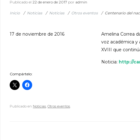
Publicado el
22 de enero de 2017
por
admin
Inicio
/
Noticias
/
Noticias
/
Otros eventos
/
Centenario del naci
17 de noviembre de 2016
Amelina Correa dar
voz académica y al
XVIII que continúa
Noticia:
http://ca
Compártelo:
Publicado en
Noticias
,
Otros eventos
.
Navegador de artículos