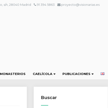
o, s/n, 28040 Madrid
91 394 5863
proyecto@visionarias.es
 MONASTERIOS
CAELÍCOLA
PUBLICACIONES
Buscar