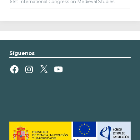
61st International Congress on Medieval Studies
Síguenos
Facebook
Instagram
X
YouTube