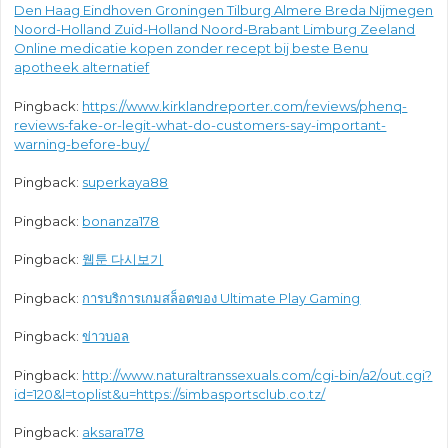
Den Haag Eindhoven Groningen Tilburg Almere Breda Nijmegen
Noord-Holland Zuid-Holland Noord-Brabant Limburg Zeeland
Online medicatie kopen zonder recept bij beste Benu
apotheek alternatief
Pingback:
https://www.kirklandreporter.com/reviews/phenq-
reviews-fake-or-legit-what-do-customers-say-important-
warning-before-buy/
Pingback:
superkaya88
Pingback:
bonanza178
Pingback:
웹툰 다시보기
Pingback:
การบริการเกมสล็อตของ Ultimate Play Gaming
Pingback:
ข่าวบอล
Pingback:
http://www.naturaltranssexuals.com/cgi-bin/a2/out.cgi?
id=120&l=toplist&u=https://simbasportsclub.co.tz/
Pingback:
aksara178