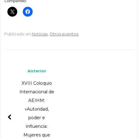
Compártelo:
Publicado en
Noticias
,
Otros eventos
.
Navegador de artículos
Anterior
XVIII Coloquio
Internacional de
AEIHM:
«Autoridad,
poder e
influencia:
Mujeres que