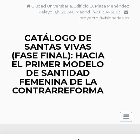
Saltar
Ciudad Universitaria, Edificio D, Plaza Menéndez
al
Pelayo, s/n, 28040 Madrid
91 394 5863
contenido
proyecto@visionarias.es
CATÁLOGO DE
SANTAS VIVAS
(FASE FINAL): HACIA
EL PRIMER MODELO
DE SANTIDAD
FEMENINA DE LA
CONTRARREFORMA