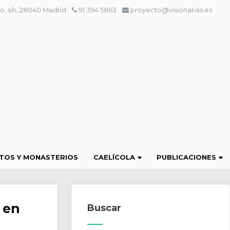
o, s/n, 28040 Madrid
91 394 5863
proyecto@visionarias.es
TOS Y MONASTERIOS
CAELÍCOLA
PUBLICACIONES
 en
Buscar