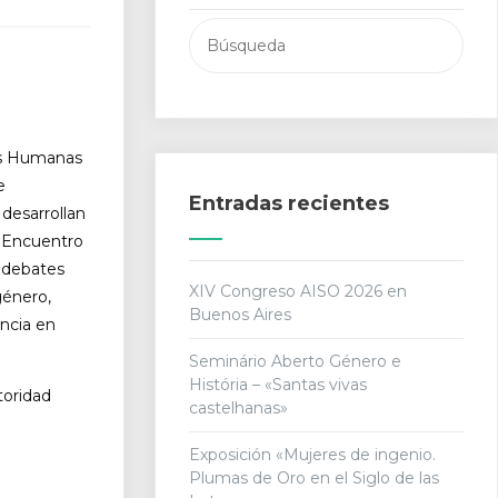
Buscar:
ias Humanas
e
Entradas recientes
desarrollan
El Encuentro
 debates
XIV Congreso AISO 2026 en
género,
Buenos Aires
encia en
Seminário Aberto Género e
História – «Santas vivas
toridad
castelhanas»
Exposición «Mujeres de ingenio.
Plumas de Oro en el Siglo de las