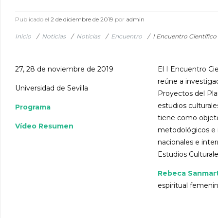
Publicado el
2 de diciembre de 2019
por
admin
Inicio
/
Noticias
/
Noticias
/
Encuentro
/
I Encuentro Científic
27, 28 de noviembre de 2019
El I Encuentro Ci
reúne a investiga
Universidad de Sevilla
Proyectos del Pla
estudios culturale
Programa
tiene como objet
Vídeo Resumen
metodológicos e i
nacionales e inte
Estudios Cultural
Rebeca Sanmart
espiritual femenin