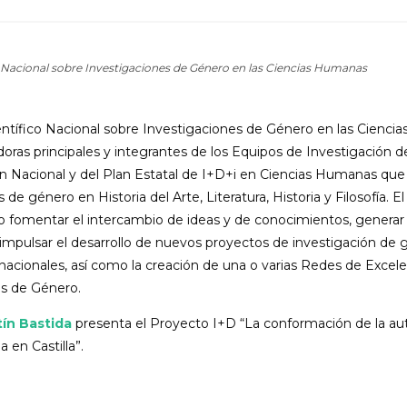
o Nacional sobre Investigaciones de Género en las Ciencias Humanas
entífico Nacional sobre Investigaciones de Género en las Cienc
doras principales y integrantes de los Equipos de Investigación d
n Nacional y del Plan Estatal de I+D+i en Ciencias Humanas que 
s de género en Historia del Arte, Literatura, Historia y Filosofía. 
o fomentar el intercambio de ideas y de conocimientos, generar
mpulsar el desarrollo de nuevos proyectos de investigación de 
rnacionales, así como la creación de una o varias Redes de Excel
es de Género.
ín Bastida
presenta el Proyecto I+D “La conformación de la au
a en Castilla”.