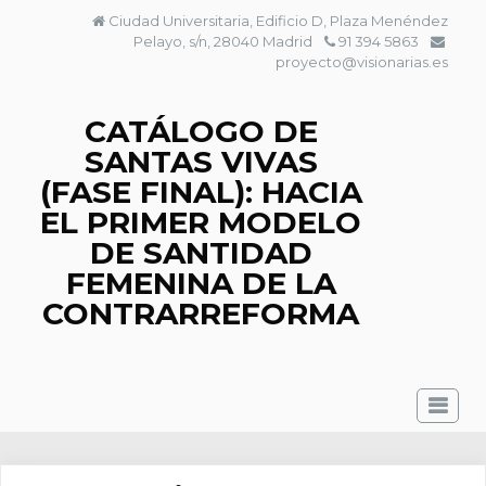
Saltar
Ciudad Universitaria, Edificio D, Plaza Menéndez
al
Pelayo, s/n, 28040 Madrid
91 394 5863
contenido
proyecto@visionarias.es
CATÁLOGO DE
SANTAS VIVAS
(FASE FINAL): HACIA
EL PRIMER MODELO
DE SANTIDAD
FEMENINA DE LA
CONTRARREFORMA