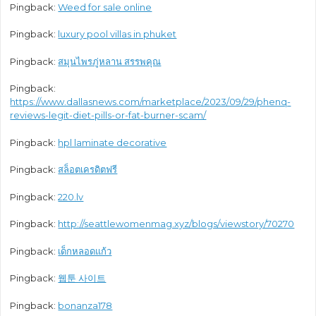
Pingback:
Weed for sale online
Pingback:
luxury pool villas in phuket
Pingback:
สมุนไพรภู่หลาน สรรพคุณ
Pingback:
https://www.dallasnews.com/marketplace/2023/09/29/phenq-
reviews-legit-diet-pills-or-fat-burner-scam/
Pingback:
hpl laminate decorative
Pingback:
สล็อตเครดิตฟรี
Pingback:
220.lv
Pingback:
http://seattlewomenmag.xyz/blogs/viewstory/70270
Pingback:
เด็กหลอดแก้ว
Pingback:
웹툰 사이트
Pingback:
bonanza178