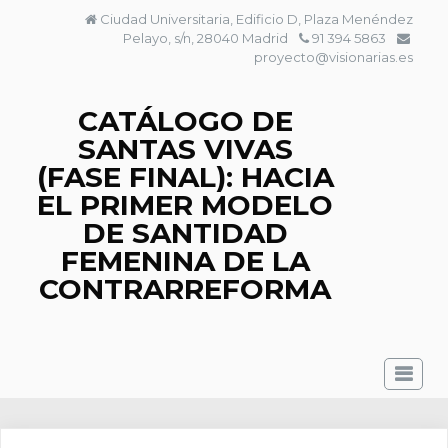
Saltar
Ciudad Universitaria, Edificio D, Plaza Menéndez
al
Pelayo, s/n, 28040 Madrid
91 394 5863
contenido
proyecto@visionarias.es
CATÁLOGO DE
SANTAS VIVAS
(FASE FINAL): HACIA
EL PRIMER MODELO
DE SANTIDAD
FEMENINA DE LA
CONTRARREFORMA