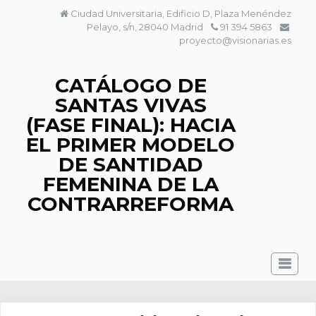
Saltar
Ciudad Universitaria, Edificio D, Plaza Menéndez
al
Pelayo, s/n, 28040 Madrid
91 394 5863
contenido
proyecto@visionarias.es
CATÁLOGO DE
SANTAS VIVAS
(FASE FINAL): HACIA
EL PRIMER MODELO
DE SANTIDAD
FEMENINA DE LA
CONTRARREFORMA