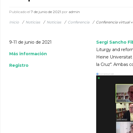
Publicado el
7 de junio de 2021
por
admin
Inicio
/
Noticias
/
Noticias
/
Conferencia
/
Conferencia virtual 
9-11 de junio de 2021
Sergi Sancho Fi
Liturgy and refor
Más información
Heine Universitat
la Cruz". Ambas c
Registro