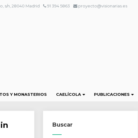
o, s/n, 28040 Madrid
91 394 5863
proyecto@visionarias.es
TOS Y MONASTERIOS
CAELÍCOLA
PUBLICACIONES
in
Buscar