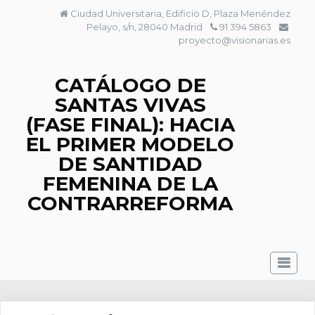
Saltar
Ciudad Universitaria, Edificio D, Plaza Menéndez
al
Pelayo, s/n, 28040 Madrid
91 394 5863
contenido
proyecto@visionarias.es
CATÁLOGO DE
SANTAS VIVAS
(FASE FINAL): HACIA
EL PRIMER MODELO
DE SANTIDAD
FEMENINA DE LA
CONTRARREFORMA