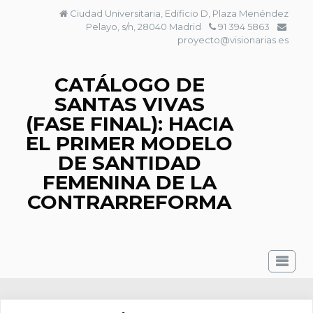
Saltar
Ciudad Universitaria, Edificio D, Plaza Menéndez
al
Pelayo, s/n, 28040 Madrid
91 394 5863
contenido
proyecto@visionarias.es
CATÁLOGO DE
SANTAS VIVAS
(FASE FINAL): HACIA
EL PRIMER MODELO
DE SANTIDAD
FEMENINA DE LA
CONTRARREFORMA