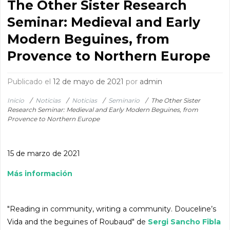
The Other Sister Research
Seminar: Medieval and Early
Modern Beguines, from
Provence to Northern Europe
Publicado el
12 de mayo de 2021
por
admin
Inicio
/
Noticias
/
Noticias
/
Seminario
/
The Other Sister
Research Seminar: Medieval and Early Modern Beguines, from
Provence to Northern Europe
15 de marzo de 2021
Más información
"Reading in community, writing a community. Douceline’s
Vida and the beguines of Roubaud" de
Sergi Sancho Fibla