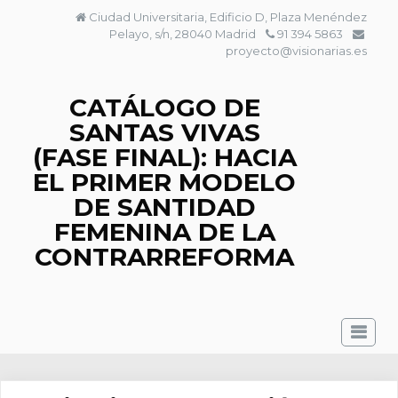
Saltar
Ciudad Universitaria, Edificio D, Plaza Menéndez
al
Pelayo, s/n, 28040 Madrid
91 394 5863
contenido
proyecto@visionarias.es
CATÁLOGO DE
SANTAS VIVAS
(FASE FINAL): HACIA
EL PRIMER MODELO
DE SANTIDAD
FEMENINA DE LA
CONTRARREFORMA