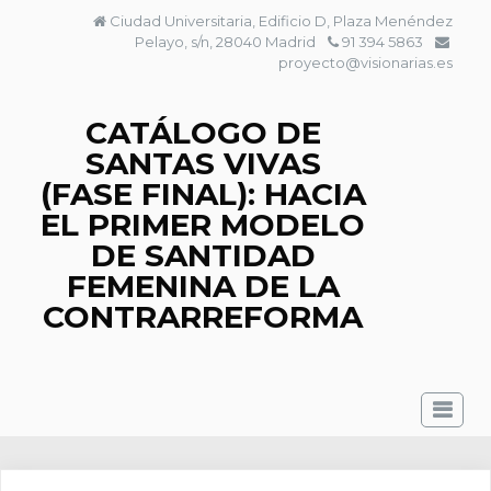
Saltar
Ciudad Universitaria, Edificio D, Plaza Menéndez
al
Pelayo, s/n, 28040 Madrid
91 394 5863
contenido
proyecto@visionarias.es
CATÁLOGO DE
SANTAS VIVAS
(FASE FINAL): HACIA
EL PRIMER MODELO
DE SANTIDAD
FEMENINA DE LA
CONTRARREFORMA