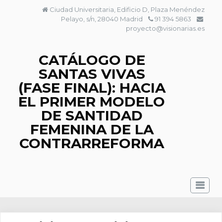
Saltar
Ciudad Universitaria, Edificio D, Plaza Menéndez
al
Pelayo, s/n, 28040 Madrid
91 394 5863
contenido
proyecto@visionarias.es
CATÁLOGO DE
SANTAS VIVAS
(FASE FINAL): HACIA
EL PRIMER MODELO
DE SANTIDAD
FEMENINA DE LA
CONTRARREFORMA