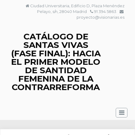
Saltar
Ciudad Universitaria, Edificio D, Plaza Menéndez
al
Pelayo, s/n, 28040 Madrid
91 394 5863
contenido
proyecto@visionarias.es
CATÁLOGO DE
SANTAS VIVAS
(FASE FINAL): HACIA
EL PRIMER MODELO
DE SANTIDAD
FEMENINA DE LA
CONTRARREFORMA