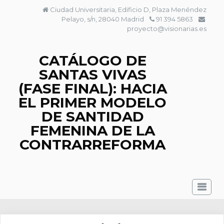
Saltar
Ciudad Universitaria, Edificio D, Plaza Menéndez
al
Pelayo, s/n, 28040 Madrid
91 394 5863
contenido
proyecto@visionarias.es
CATÁLOGO DE
SANTAS VIVAS
(FASE FINAL): HACIA
EL PRIMER MODELO
DE SANTIDAD
FEMENINA DE LA
CONTRARREFORMA