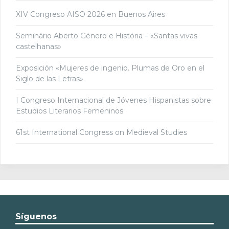
XIV Congreso AISO 2026 en Buenos Aires
Seminário Aberto Género e História – «Santas vivas
castelhanas»
Exposición «Mujeres de ingenio. Plumas de Oro en el
Siglo de las Letras»
I Congreso Internacional de Jóvenes Hispanistas sobre
Estudios Literarios Femeninos
61st International Congress on Medieval Studies
Síguenos