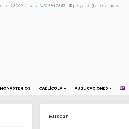
o, s/n, 28040 Madrid
91 394 5863
proyecto@visionarias.es
 MONASTERIOS
CAELÍCOLA
PUBLICACIONES
Buscar