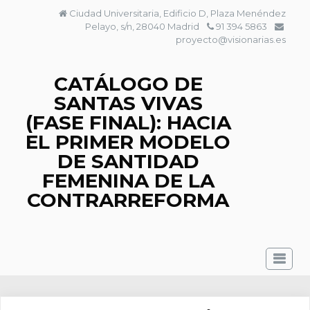
Saltar
Ciudad Universitaria, Edificio D, Plaza Menéndez
al
Pelayo, s/n, 28040 Madrid
91 394 5863
contenido
proyecto@visionarias.es
CATÁLOGO DE
SANTAS VIVAS
(FASE FINAL): HACIA
EL PRIMER MODELO
DE SANTIDAD
FEMENINA DE LA
CONTRARREFORMA