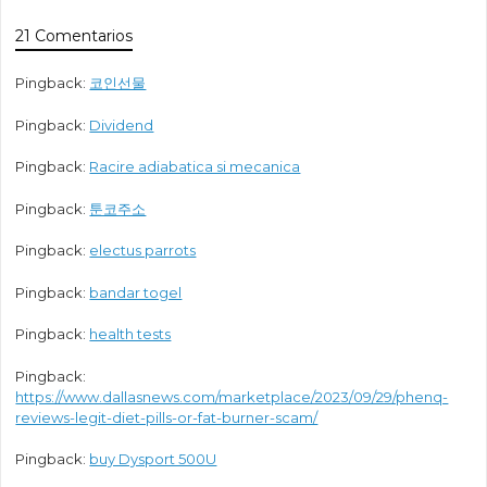
21 Comentarios
Pingback:
코인선물
Pingback:
Dividend
Pingback:
Racire adiabatica si mecanica
Pingback:
툰코주소
Pingback:
electus parrots
Pingback:
bandar togel
Pingback:
health tests
Pingback:
https://www.dallasnews.com/marketplace/2023/09/29/phenq-
reviews-legit-diet-pills-or-fat-burner-scam/
Pingback:
buy Dysport 500U