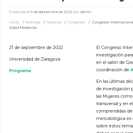
Publicado el
9 de septiembre de 2022
por
admin
Inicio
/
Noticias
/
Noticias
/
Congreso
/
Congreso Internaciona
Edad Moderna»
21 de septiembre de 2022
El Congreso Int
investigación par
Universidad de Zaragoza
en el salón de Gr
coordinación de
A
Programa
En las últimas dé
de investigación 
las Mujeres como 
transversal y en 
comprendidas desd
metodológica es d
sobre estos tema