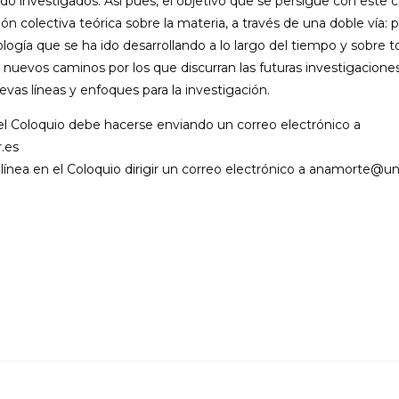
do investigados. Así pues, el objetivo que se persigue con este 
xión colectiva teórica sobre la materia, a través de una doble vía: 
logía que se ha ido desarrollando a lo largo del tiempo y sobre t
 nuevos caminos por los que discurran las futuras investigaciones
vas líneas y enfoques para la investigación.
 el Coloquio debe hacerse enviando un correo electrónico a
.es
 línea en el Coloquio dirigir un correo electrónico a anamorte@un