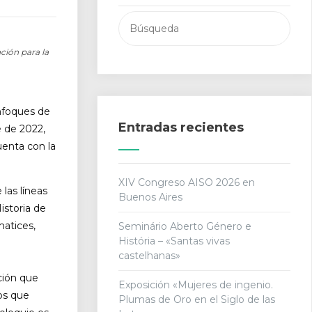
Buscar:
ión para la
nfoques de
Entradas recientes
e de 2022,
uenta con la
XIV Congreso AISO 2026 en
las líneas
Buenos Aires
istoria de
matices,
Seminário Aberto Género e
História – «Santas vivas
castelhanas»
ción que
Exposición «Mujeres de ingenio.
os que
Plumas de Oro en el Siglo de las