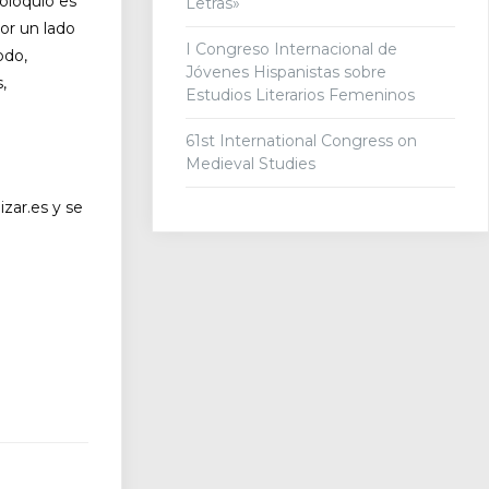
coloquio es
Letras»
por un lado
I Congreso Internacional de
odo,
Jóvenes Hispanistas sobre
,
Estudios Literarios Femeninos
61st International Congress on
Medieval Studies
izar.es y se