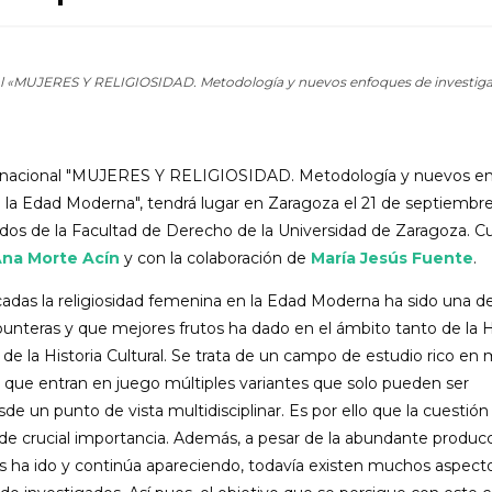
l «MUJERES Y RELIGIOSIDAD. Metodología y nuevos enfoques de investigac
ernacional "MUJERES Y RELIGIOSIDAD. Metodología y nuevos e
a la Edad Moderna", tendrá lugar en Zaragoza el 21 de septiembr
ados de la Facultad de Derecho de la Universidad de Zaragoza. C
na Morte Acín
y con la colaboración de
María Jesús Fuente
.
cadas la religiosidad femenina en la Edad Moderna ha sido una de 
punteras y que mejores frutos ha dado en el ámbito tanto de la H
de la Historia Cultural. Se trata de un campo de estudio rico en 
el que entran en juego múltiples variantes que solo pueden ser
e un punto de vista multidisciplinar. Es por ello que la cuestión
e crucial importancia. Además, a pesar de la abundante produc
s ha ido y continúa apareciendo, todavía existen muchos aspect