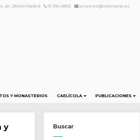
o, s/n, 28040 Madrid
91 394 5863
proyecto@visionarias.es
TOS Y MONASTERIOS
CAELÍCOLA
PUBLICACIONES
 y
Buscar