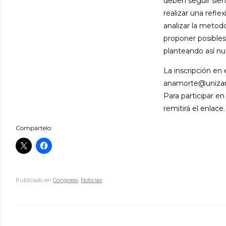
deben seguir sien
realizar una refle
analizar la metodo
proponer posibles
planteando así nue
La inscripción en
anamorte@unizar
Para participar en
remitirá el enlace.
Compártelo:
Publicado en
Congreso
,
Noticias
.
Navegador de artículos