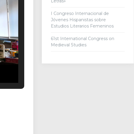
Letras»
I Congreso Internacional de
Jóvenes Hispanistas sobre
Estudios Literarios Femeninos
61st International Congress on
Medieval Studies