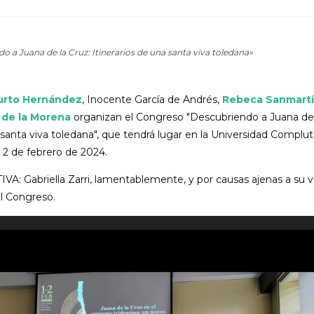
 a Juana de la Cruz: Itinerarios de una santa viva toledana»
Curto Hernández
, Inocente García de Andrés,
Rebeca Sanmartí
 de la Morena
organizan el Congreso "Descubriendo a Juana de 
a santa viva toledana", que tendrá lugar en la Universidad Complu
y 2 de febrero de 2024.
 Gabriella Zarri, lamentablemente, y por causas ajenas a su v
l Congreso.