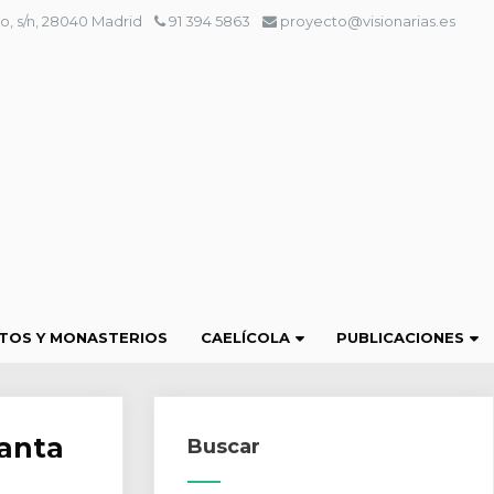
o, s/n, 28040 Madrid
91 394 5863
proyecto@visionarias.es
TOS Y MONASTERIOS
CAELÍCOLA
PUBLICACIONES
santa
Buscar