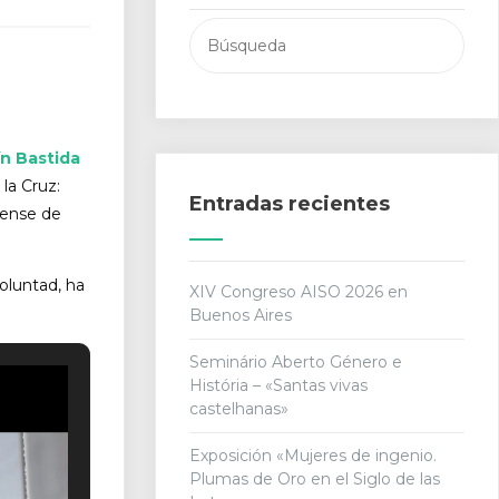
Buscar:
n Bastida
la Cruz:
Entradas recientes
tense de
oluntad, ha
XIV Congreso AISO 2026 en
Buenos Aires
Seminário Aberto Género e
História – «Santas vivas
castelhanas»
Exposición «Mujeres de ingenio.
Plumas de Oro en el Siglo de las