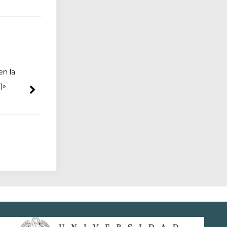
en la
)»