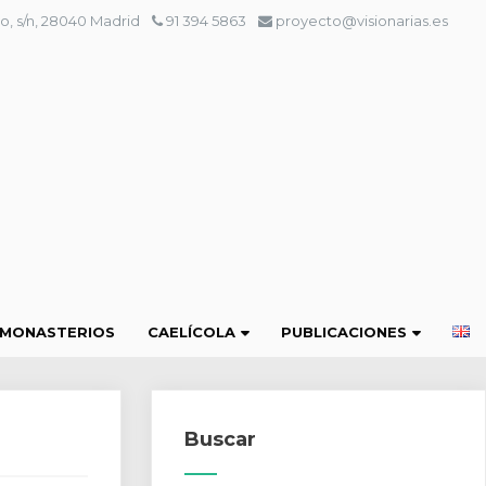
o, s/n, 28040 Madrid
91 394 5863
proyecto@visionarias.es
 MONASTERIOS
CAELÍCOLA
PUBLICACIONES
Buscar