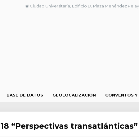
Ciudad Universitaria, Edificio D, Plaza Menéndez Pelay
BASE DE DATOS
GEOLOCALIZACIÓN
CONVENTOS Y
8 “Perspectivas transatlánticas”