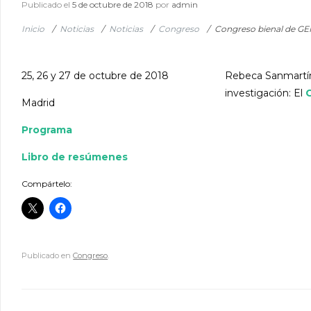
Publicado el
5 de octubre de 2018
por
admin
Inicio
/
Noticias
/
Noticias
/
Congreso
/
Congreso bienal de GEM
25, 26 y 27 de octubre de 2018
Rebeca Sanmartín
investigación: El
C
Madrid
Programa
Libro de resúmenes
Compártelo:
Publicado en
Congreso
.
Navegador de artículos