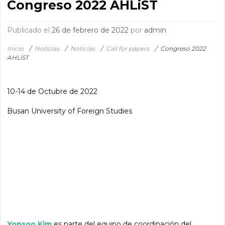
Congreso 2022 AHLiST
Publicado el
26 de febrero de 2022
por
admin
Inicio
/
Noticias
/
Noticias
/
Call for papers
/
Congreso 2022
AHLiST
10-14 de Octubre de 2022
Busan University of Foreign Studies
Yonsoo Kim
es parte del equipo de coordinación del