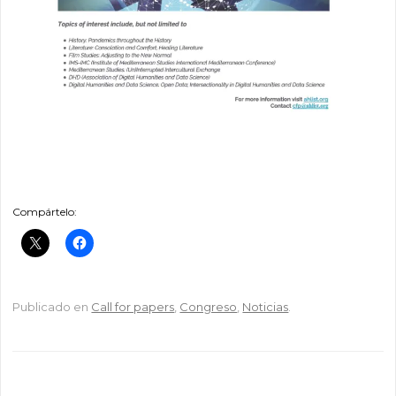
Compártelo:
Publicado en
Call for papers
,
Congreso
,
Noticias
.
Navegador de artículos