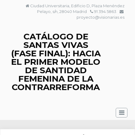
Saltar
Ciudad Universitaria, Edificio D, Plaza Menéndez
al
Pelayo, s/n, 28040 Madrid
91 394 5863
contenido
proyecto@visionarias.es
CATÁLOGO DE
SANTAS VIVAS
(FASE FINAL): HACIA
EL PRIMER MODELO
DE SANTIDAD
FEMENINA DE LA
CONTRARREFORMA