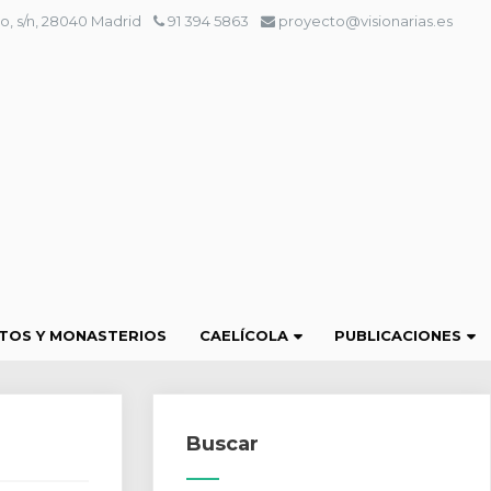
o, s/n, 28040 Madrid
91 394 5863
proyecto@visionarias.es
TOS Y MONASTERIOS
CAELÍCOLA
PUBLICACIONES
Buscar