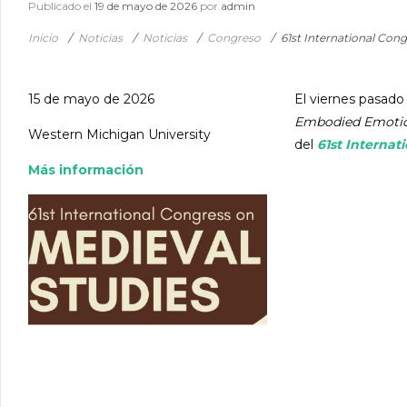
Publicado el
19 de mayo de 2026
por
admin
Inicio
/
Noticias
/
Noticias
/
Congreso
/
61st International Con
15 de mayo de 2026
El viernes pasado
Embodied Emotions
Western Michigan University
del
61st Internat
Más información