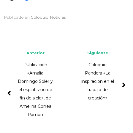
Publicado en
Coloquio
,
Noticias
.
Navegador de artículos
Anterior
Siguiente
Publicación
Coloquio
«Amalia
Pandora «La
Domingo Soler y
inspiración en el
el espiritismo de
trabajo de
fin de siclo», de
creación»
Amelina Correa
Ramón