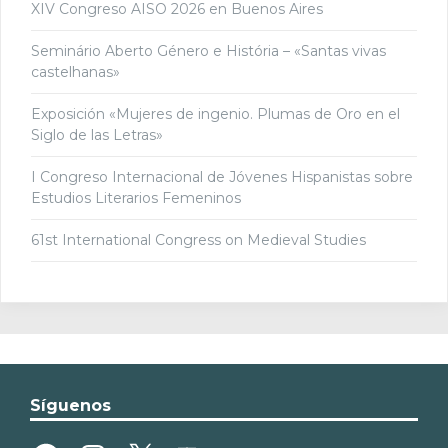
XIV Congreso AISO 2026 en Buenos Aires
Seminário Aberto Género e História – «Santas vivas
castelhanas»
Exposición «Mujeres de ingenio. Plumas de Oro en el
Siglo de las Letras»
I Congreso Internacional de Jóvenes Hispanistas sobre
Estudios Literarios Femeninos
61st International Congress on Medieval Studies
Síguenos
Facebook
Instagram
X
YouTube