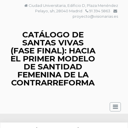
Saltar
Ciudad Universitaria, Edificio D, Plaza Menéndez
al
Pelayo, s/n, 28040 Madrid
91 394 5863
contenido
proyecto@visionarias.es
CATÁLOGO DE
SANTAS VIVAS
(FASE FINAL): HACIA
EL PRIMER MODELO
DE SANTIDAD
FEMENINA DE LA
CONTRARREFORMA