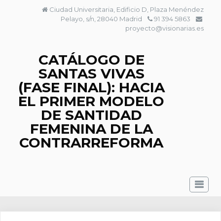
Saltar
Ciudad Universitaria, Edificio D, Plaza Menéndez
al
Pelayo, s/n, 28040 Madrid
91 394 5863
contenido
proyecto@visionarias.es
CATÁLOGO DE
SANTAS VIVAS
(FASE FINAL): HACIA
EL PRIMER MODELO
DE SANTIDAD
FEMENINA DE LA
CONTRARREFORMA