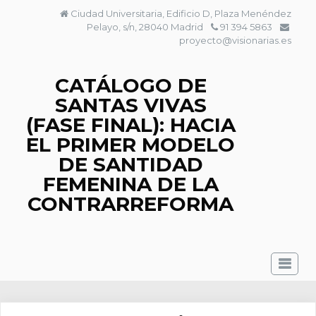
Saltar
Ciudad Universitaria, Edificio D, Plaza Menéndez
al
Pelayo, s/n, 28040 Madrid
91 394 5863
contenido
proyecto@visionarias.es
CATÁLOGO DE
SANTAS VIVAS
(FASE FINAL): HACIA
EL PRIMER MODELO
DE SANTIDAD
FEMENINA DE LA
CONTRARREFORMA