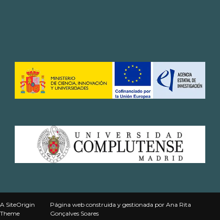
A
SiteOrigin
Página web
construida y gestionada por
Ana Rita
Theme
Gonçalves Soares