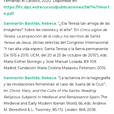
Fernando el Católico, 2020. Disponible en:
https://ifc.dpz.es/recursos/publicaciones/38/74/11mort
e.pdf
.
Sanmartín Bastida, Rebeca
. “¿Era Teresa tan amiga de las
imágenes? Sobre las visiones y el arte”. En
Cinco siglos de
Teresa. La proyección de la vida y los escritos de Santa
Teresa de Jesús
. (Actas selectas del Congreso Internacional
“Y tan alta vida espero. Santa Teresa o la llama permanente.
De 1515 a 2015. UCM, del 20 al 23 de octubre de 2015”), eds.
María Esther Borrego y José Manuel Losada, 89-109.
Madrid: Fundación María Cristina Masaveu Peterson, 2016.
Sanmartín Bastida, Rebeca
. “La lactancia en la hagiografía
y las revelaciones femeninas: el caso de Juana de la Cruz”,
en
Christ, Mary, and the Cults of the Saints: Reading
Religious Subjects in Medieval and Renaissance Spain
, The
Medieval and Early Modern Iberian World, 66, eds. Andrew
M. Beresford & L. Twomey, 85-112. Leiden: Brill, 2018.