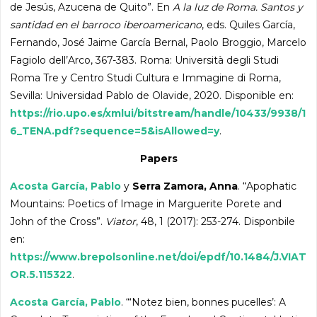
de Jesús, Azucena de Quito”. En
A la luz de Roma. Santos y
santidad en el barroco iberoamericano
, eds. Quiles García,
Fernando, José Jaime García Bernal, Paolo Broggio, Marcelo
Fagiolo dell’Arco, 367-383. Roma: Università degli Studi
Roma Tre y Centro Studi Cultura e Immagine di Roma,
Sevilla: Universidad Pablo de Olavide, 2020. Disponible en:
https://rio.upo.es/xmlui/bitstream/handle/10433/9938/1
6_TENA.pdf?sequence=5&isAllowed=y
.
Papers
Acosta García, Pablo
y
Serra Zamora, Anna
. “Apophatic
Mountains: Poetics of Image in Marguerite Porete and
John of the Cross”.
Viator
, 48, 1 (2017): 253-274. Disponbile
en:
https://www.brepolsonline.net/doi/epdf/10.1484/J.VIAT
OR.5.115322
.
Acosta García, Pablo
. “‘Notez bien, bonnes pucelles’: A