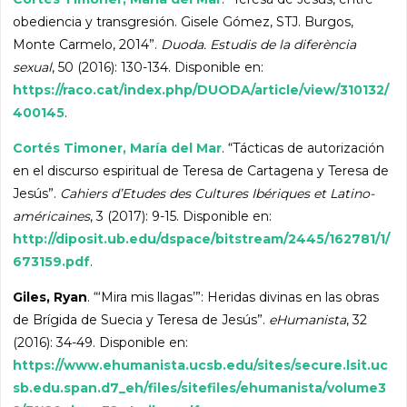
obediencia y transgresión. Gisele Gómez, STJ. Burgos,
Monte Carmelo, 2014”.
Duoda. Estudis de la diferència
sexual
, 50 (2016): 130-134. Disponible en:
https://raco.cat/index.php/DUODA/article/view/310132/
400145
.
Cortés Timoner, María del Mar
. “Tácticas de autorización
en el discurso espiritual de Teresa de Cartagena y Teresa de
Jesús”.
Cahiers d’Etudes des Cultures Ibériques et Latino-
américaines
, 3 (2017): 9-15. Disponible en:
http://diposit.ub.edu/dspace/bitstream/2445/162781/1/
673159.pdf
.
Giles, Ryan
. “‘Mira mis llagas’”: Heridas divinas en las obras
de Brígida de Suecia y Teresa de Jesús”.
eHumanista
, 32
(2016): 34-49. Disponible en:
https://www.ehumanista.ucsb.edu/sites/secure.lsit.uc
sb.edu.span.d7_eh/files/sitefiles/ehumanista/volume3