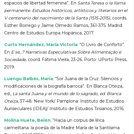
espacios de libertad femenina”. En
Santa Teresa o la llama
permanente. Estudios históricos, artísticos y literarios en el
V centenario del nacimiento de la Santa (1515-2015)
, coords.
Esther Borrego y Jaime Olmedo Ramos, 361-375. Madrid:
Centro de Estudios Europa Hispánica, 2017.
Curto Hernández, María Victoria
. “O Livro de Conforto”.
En
E se…? Narrativas Especulativas Sobre Alimentação e
Sociedade
, coord. Fátima Vieira, 23-26. Porto: UPorto Press,
2019.
Luengo Balbás, María
. “Sor Juana de la Cruz: Silencios y
modificaciones de la biografía barroca”. En Blanca Oteiza,
ed.,
La santa Juana y el mundo de lo sagrado, ed. Blanca
Oteiza
, 37-48. New York/ Pamplona: Instituto de Estudios
Auriseculares (IDEA)/ Instituto de Estudios Tirsianos, 2016.
Molina Huete, Belén
. “Hacia un corpus de lírica
carmelitana: la poesía de la Madre María de la Santísima