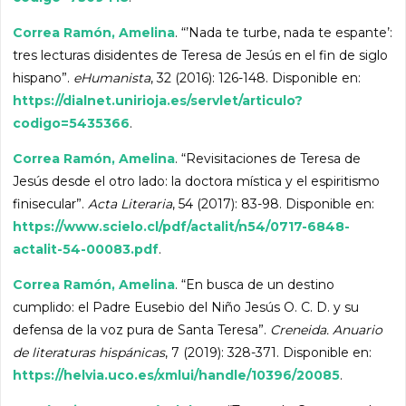
Correa Ramón, Amelina
. “’Nada te turbe, nada te espante’:
tres lecturas disidentes de Teresa de Jesús en el fin de siglo
hispano”.
eHumanista
, 32 (2016): 126-148. Disponible en:
https://dialnet.unirioja.es/servlet/articulo?
codigo=5435366
.
Correa Ramón, Amelina
. “Revisitaciones de Teresa de
Jesús desde el otro lado: la doctora mística y el espiritismo
finisecular”.
Acta Literaria
, 54 (2017): 83-98. Disponible en:
https://www.scielo.cl/pdf/actalit/n54/0717-6848-
actalit-54-00083.pdf
.
Correa Ramón, Amelina
. “En busca de un destino
cumplido: el Padre Eusebio del Niño Jesús O. C. D. y su
defensa de la voz pura de Santa Teresa”.
Creneida. Anuario
de literaturas hispánicas
, 7 (2019): 328-371. Disponible en:
https://helvia.uco.es/xmlui/handle/10396/20085
.