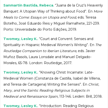
Sanmartín Bastida, Rebeca
. “Juana de la Cruz’s Heavenly
Banquet: A Utopian Way of Thinking about Food”. En
More
Meals to Come: Essays on Utopia and Food
, eds. Teresa
Botelho, José Eduardo Reis y Miguel Ramalhete, 221-239.
Porto: Universidade do Porto Edições, 2019.
Twomey, Lesley K.
. “Court and Convent: Senses and
Spirituality in Hispanic Medieval Women’s Writing”. En
The
Routledge Companion to Iberian Literature
, eds. Javier
Muñoz Basols, Laura Lonsdale and Manuel Delgado-
Morales, 65-78. London: Routledge, 2017.
Twomey, Lesley K.
. “Knowing Christ Incarnate: Late-
Medieval Women (Constanza de Castilla, Isabel de Villena,
and Teresa de Cartagena) Writing the Senses”. En
Christ,
Mary, and the Saints: Reading Religious Subjects in
Medieval and Renaissance Spain
, 113-146. Leiden: Brill, 2018.
Twomey, Lesley K.
. “Introduction: Reading Religious