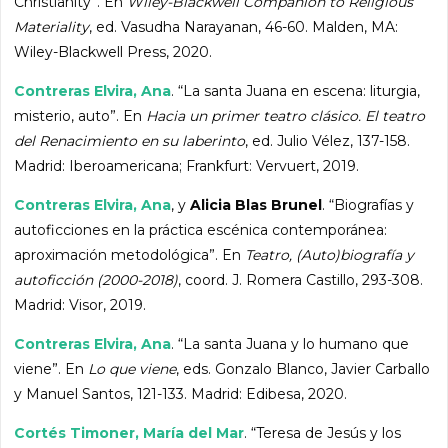
Christianity”. En
Wiley-Blackwell Companion to Religious
Materiality
, ed. Vasudha Narayanan, 46-60. Malden, MA:
Wiley-Blackwell Press, 2020.
Contreras Elvira, Ana
. “La santa Juana en escena: liturgia,
misterio, auto”. En
Hacia un primer teatro clásico. El teatro
del Renacimiento en su laberinto
, ed. Julio Vélez, 137-158.
Madrid: Iberoamericana; Frankfurt: Vervuert, 2019.
Contreras Elvira, Ana
, y
Alicia Blas Brunel
. “Biografías y
autoficciones en la práctica escénica contemporánea:
aproximación metodológica”. En
Teatro, (Auto)biografía y
autoficción (2000-2018)
, coord. J. Romera Castillo, 293-308.
Madrid: Visor, 2019.
Contreras Elvira, Ana
. “La santa Juana y lo humano que
viene”. En
Lo que viene
, eds. Gonzalo Blanco, Javier Carballo
y Manuel Santos, 121-133. Madrid: Edibesa, 2020.
Cortés Timoner, María del Mar
. “Teresa de Jesús y los