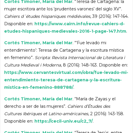
Cortés Timoner, María del Mar
. “Teresa de Cartagena: la
mujer escritora ante los ‘prudentes varones’ del siglo XV”.
Cahiers d´études hispaniques médiévales
, 39 (2016): 147-164.
Disponible en:
https://www.cairn.info/revue-cahiers-d-
etudes-hispaniques-medievales-2016-1-page-147.htm
.
Cortés Timoner, María del Mar
. “‘Fue levado mi
entendimiento’: Teresa de Cartagena y la escritura mística
en femenino”.
Scripta: Revista Internacional de Literatura i
Cultura Medieval i Moderna
, 8 (2016): 148-163. Disponible en:
https://www.cervantesvirtual.com/obra/fue-levado-mi-
entendimiento-teresa-de-cartagena-y-la-escritura-
mistica-en-femenino-888788/
.
Cortés Timoner, María del Mar
. “María de Zayas y el
derecho a ser de las mujeres”.
Cahiers d’Études des
Cultures Ibériques et Latino-américaines
, 2 (2016): 143-158.
Disponible en:
https://cecil-univ.eu/c2_7/
.
Cortés Timoner, María del Mar
. “Teresa de Jesús, entre