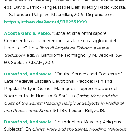
eds. David Carrillo-Rangel, Isabel Delfi Nieto y Pablo Acosta,
1-18. London: Palgrave-Macmillan, 2019. Disponible en:
https://ixtheo.de/Record/1782551999
.
Acosta García, Pablo
. “‘Sicce et sine omni sapore’.
Commenti su alcune versioni catalane e castigliane del
Liber Lelle”. En
Il libro di Angela da Foligno e le sue
traduzioni
, eds. A. Bartolomei Romagnoli y M. Vedova, 33-
50. Spoleto: CISAM, 2019.
Beresford, Andrew M.
. “On the Sources and Contexts of
Late Medieval Castilian Devotional Practice: Pain and
Popular Piety in Gómez Manrique’s Representación del
Nacimiento de Nuestro Señor”. En
Christ, Mary and the
Cults of the Saints: Reading Religious Subjects in Medieval
and Renaissance Spain
, 151-186. Leiden: Brill, 2018.
Beresford, Andrew M.
. “Introduction: Reading Religious
Subjects”. En
Christ, Mary and the Saints: Reading Religious