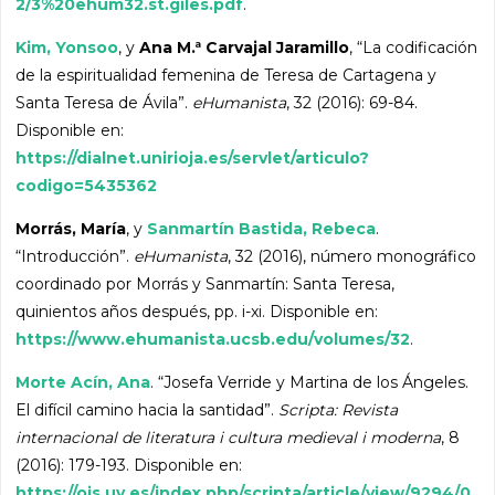
2/3%20ehum32.st.giles.pdf
.
Kim, Yonsoo
, y
Ana M.ª Carvajal Jaramillo
, “La codificación
de la espiritualidad femenina de Teresa de Cartagena y
Santa Teresa de Ávila”.
eHumanista
, 32 (2016): 69-84.
Disponible en:
https://dialnet.unirioja.es/servlet/articulo?
codigo=5435362
Morrás, María
, y
Sanmartín Bastida, Rebeca
.
“Introducción”.
eHumanista
, 32 (2016), número monográfico
coordinado por Morrás y Sanmartín: Santa Teresa,
quinientos años después, pp. i-xi. Disponible en:
https://www.ehumanista.ucsb.edu/volumes/32
.
Morte Acín, Ana
. “Josefa Verride y Martina de los Ángeles.
El difícil camino hacia la santidad”.
Scripta: Revista
internacional de literatura i cultura medieval i moderna
, 8
(2016): 179-193. Disponible en:
https://ojs.uv.es/index.php/scripta/article/view/9294/0