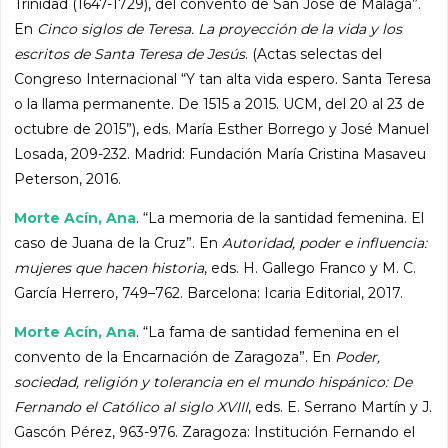
Trinidad (1647-1729), del convento de San José de Málaga”.
En
Cinco siglos de Teresa. La proyección de la vida y los
escritos de Santa Teresa de Jesús
. (Actas selectas del
Congreso Internacional “Y tan alta vida espero. Santa Teresa
o la llama permanente. De 1515 a 2015. UCM, del 20 al 23 de
octubre de 2015”), eds. María Esther Borrego y José Manuel
Losada, 209-232. Madrid: Fundación María Cristina Masaveu
Peterson, 2016.
Morte Acín, Ana
. “La memoria de la santidad femenina. El
caso de Juana de la Cruz”. En
Autoridad, poder e influencia:
mujeres que hacen historia
, eds. H. Gallego Franco y M. C.
García Herrero, 749–762. Barcelona: Icaria Editorial, 2017.
Morte Acín, Ana
. “La fama de santidad femenina en el
convento de la Encarnación de Zaragoza”. En
Poder,
sociedad, religión y tolerancia en el mundo hispánico: De
Fernando el Católico al siglo XVIII
, eds. E. Serrano Martín y J.
Gascón Pérez, 963-976. Zaragoza: Institución Fernando el