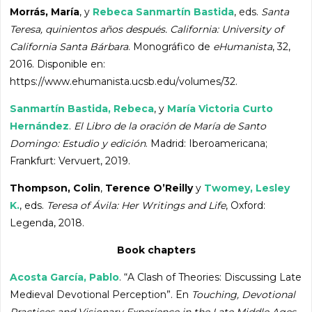
Morrás, María
, y
Rebeca Sanmartín Bastida
, eds.
Santa
Teresa, quinientos años después. California: University of
California Santa Bárbara
. Monográfico de
eHumanista
, 32,
2016. Disponible en:
https://www.ehumanista.ucsb.edu/volumes/32.
Sanmartín Bastida, Rebeca
, y
María Victoria Curto
Hernández
.
El Libro de la oración de María de Santo
Domingo: Estudio y edición
. Madrid: Iberoamericana;
Frankfurt: Vervuert, 2019.
Thompson, Colin
,
Terence O’Reilly
y
Twomey, Lesley
K.
, eds.
Teresa of Ávila: Her Writings and Life
, Oxford:
Legenda, 2018.
Book chapters
Acosta García, Pablo
. “A Clash of Theories: Discussing Late
Medieval Devotional Perception”. En
Touching, Devotional
Practices and Visionary Experience in the Late Middle Ages
,