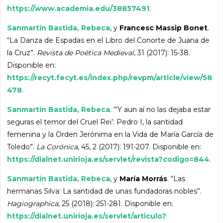
https://www.academia.edu/38857491
.
Sanmartín Bastida, Rebeca
, y
Francesc Massip Bonet
.
“La Danza de Espadas en el Libro del Conorte de Juana de
la Cruz”.
Revista de Poética Medieval
, 31 (2017): 15-38.
Disponible en:
https://recyt.fecyt.es/index.php/revpm/article/view/58
478
.
Sanmartín Bastida, Rebeca
. “‘Y aun aí no las dejaba estar
seguras el temor del Cruel Rei’: Pedro I, la santidad
femenina y la Orden Jerónima en la Vida de María García de
Toledo”.
La Corónica
, 45, 2 (2017): 191-207. Disponible en:
https://dialnet.unirioja.es/servlet/revista?codigo=844
.
Sanmartín Bastida, Rebeca
, y
María Morrás
. “Las
hermanas Silva: La santidad de unas fundadoras nobles”.
Hagiographica
, 25 (2018): 251-281. Disponible en:
https://dialnet.unirioja.es/servlet/articulo?