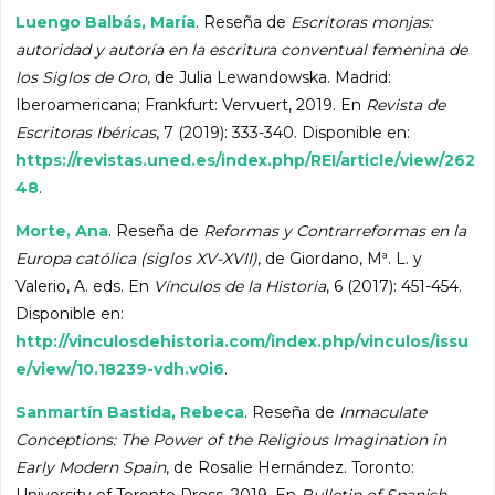
Luengo Balbás, María
. Reseña de
Escritoras monjas:
autoridad y autoría en la escritura conventual femenina de
los Siglos de Oro
, de Julia Lewandowska. Madrid:
Iberoamericana; Frankfurt: Vervuert, 2019. En
Revista de
Escritoras Ibéricas
, 7 (2019): 333-340. Disponible en:
https://revistas.uned.es/index.php/REI/article/view/262
48
.
Morte, Ana
. Reseña de
Reformas y Contrarreformas en la
Europa católica (siglos XV-XVII)
, de Giordano, Mª. L. y
Valerio, A. eds. En
Vínculos de la Historia
, 6 (2017): 451-454.
Disponible en:
http://vinculosdehistoria.com/index.php/vinculos/issu
e/view/10.18239-vdh.v0i6
.
Sanmartín Bastida, Rebeca
. Reseña de
Inmaculate
Conceptions: The Power of the Religious Imagination in
Early Modern Spain
, de Rosalie Hernández. Toronto:
University of Toronto Press, 2019. En
Bulletin of Spanish