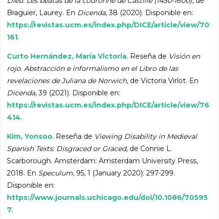
Dieu. Les beatas de la couronne de Castille (1450-1600)
, de
Braguier, Laurey. En
Dicenda
, 38 (2020). Disponible en:
https://revistas.ucm.es/index.php/DICE/article/view/70
161
.
Curto Hernández, María Victoria
. Reseña de
Visión en
rojo. Abstracción e informalismo en el Libro de las
revelaciones de Juliana de Norwich
, de Victoria Virlot. En
Dicenda
, 39 (2021). Disponible en:
https://revistas.ucm.es/index.php/DICE/article/view/76
414
.
Kim, Yonsoo
. Reseña de
Viewing Disability in Medieval
Spanish Texts: Disgraced or Graced
, de Connie L.
Scarborough. Amsterdam: Amsterdam University Press,
2018. En
Speculum
, 95, 1 (January 2020): 297-299.
Disponible en:
https://www.journals.uchicago.edu/doi/10.1086/70595
7
.