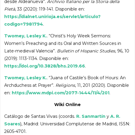
desde Aldeanueva”.
Archivio Italiano per la Storia della
Pietà
, 33 (2020): 119-141. Disponible en:
https://dialnet.unirioja.es/servlet/articulo?
codigo=7981794
.
Twomey, Lesley K.
. “Christ’s Holy Week Sermons:
Women’s Preaching and its Oral and Written Sources in
Late-medieval Valencia”.
Bulletin of Hispanic Studies
, 96, 10
(2019): 1113-1134. Disponible en:
https://doi.org/10.3828/bhs.2019.66
.
Twomey, Lesley K.
. “Juana of Castile’s Book of Hours: An
Archduchess at Prayer”.
Religions
, 11, 201 (2020). Disponible
en:
https://www.mdpi.com/2077-1444/11/4/201
.
Wiki Online
Catálogo de Santas Vivas (coords.
R. Sanmartín
y
A. R.
Soares
), Madrid: Universidad Complutense de Madrid, ISSN:
2605-4701.