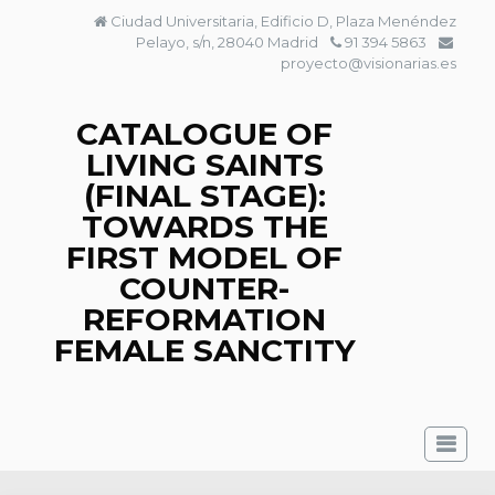
Skip
Ciudad Universitaria, Edificio D, Plaza Menéndez
to
Pelayo, s/n, 28040 Madrid
91 394 5863
content
proyecto@visionarias.es
CATALOGUE OF
LIVING SAINTS
(FINAL STAGE):
TOWARDS THE
FIRST MODEL OF
COUNTER-
REFORMATION
FEMALE SANCTITY