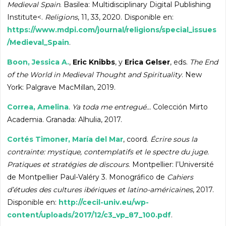
Medieval Spain
. Basilea: Multidisciplinary Digital Publishing
Institute<.
Religions
, 11, 33, 2020. Disponible en:
https://www.mdpi.com/journal/religions/special_issues
/Medieval_Spain
.
Boon, Jessica A.
,
Eric Knibbs
, y
Erica Gelser
, eds.
The End
of the World in Medieval Thought and Spirituality
. New
York: Palgrave MacMillan, 2019.
Correa, Amelina
.
Ya toda me entregué…
Colección Mirto
Academia. Granada: Alhulia, 2017.
Cortés Timoner, María del Mar
, coord.
Écrire sous la
contrainte: mystique, contemplatifs et le spectre du juge.
Pratiques et stratégies de discours
. Montpellier: l’Université
de Montpellier Paul-Valéry 3. Monográfico de
Cahiers
d’études des cultures ibériques et latino-américaines
, 2017.
Disponible en:
http://cecil-univ.eu/wp-
content/uploads/2017/12/c3_vp_87_100.pdf
.