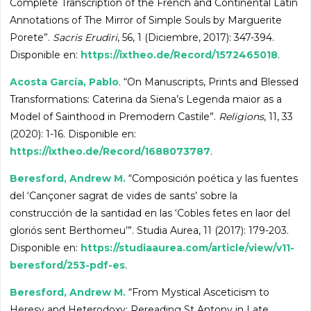
Complete Transcription of the French and Continental Latin
Annotations of The Mirror of Simple Souls by Marguerite
Porete”.
Sacris Erudiri
, 56, 1 (Diciembre, 2017): 347-394.
Disponible en:
https://ixtheo.de/Record/1572465018
.
Acosta García, Pablo
. “On Manuscripts, Prints and Blessed
Transformations: Caterina da Siena’s Legenda maior as a
Model of Sainthood in Premodern Castile”.
Religions
, 11, 33
(2020): 1-16. Disponible en:
https://ixtheo.de/Record/1688073787
.
Beresford, Andrew M.
“Composición poética y las fuentes
del ‘Cançoner sagrat de vides de sants’ sobre la
construcción de la santidad en las ‘Cobles fetes en laor del
gloriós sent Berthomeu’”. Studia Aurea, 11 (2017): 179-203.
Disponible en:
https://studiaaurea.com/article/view/v11-
beresford/253-pdf-es
.
Beresford, Andrew M.
“From Mystical Asceticism to
Heresy and Heterodoxy: Rereading St Antony in Late