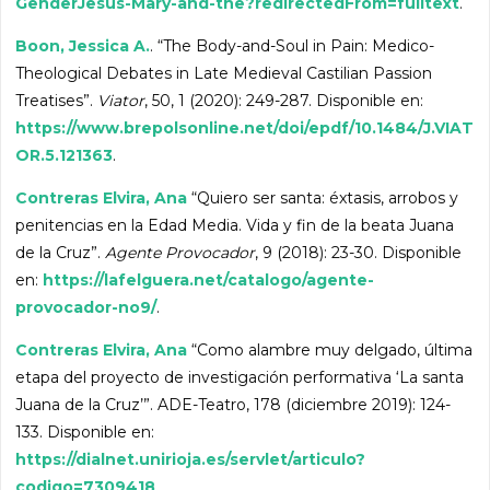
GenderJesus-Mary-and-the?redirectedFrom=fulltext
.
Boon, Jessica A.
. “The Body-and-Soul in Pain: Medico-
Theological Debates in Late Medieval Castilian Passion
Treatises”.
Viator
, 50, 1 (2020): 249-287. Disponible en:
https://www.brepolsonline.net/doi/epdf/10.1484/J.VIAT
OR.5.121363
.
Contreras Elvira, Ana
“Quiero ser santa: éxtasis, arrobos y
penitencias en la Edad Media. Vida y fin de la beata Juana
de la Cruz”.
Agente Provocador
, 9 (2018): 23-30. Disponible
en:
https://lafelguera.net/catalogo/agente-
provocador-no9/
.
Contreras Elvira, Ana
“Como alambre muy delgado, última
etapa del proyecto de investigación performativa ‘La santa
Juana de la Cruz’”. ADE-Teatro, 178 (diciembre 2019): 124-
133. Disponible en:
https://dialnet.unirioja.es/servlet/articulo?
codigo=7309418
.