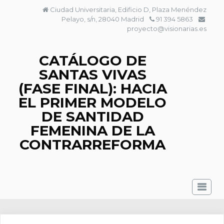
Saltar
Ciudad Universitaria, Edificio D, Plaza Menéndez
al
Pelayo, s/n, 28040 Madrid
91 394 5863
contenido
proyecto@visionarias.es
CATÁLOGO DE
SANTAS VIVAS
(FASE FINAL): HACIA
EL PRIMER MODELO
DE SANTIDAD
FEMENINA DE LA
CONTRARREFORMA