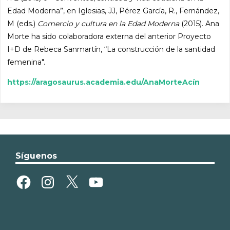
Edad Moderna”, en Iglesias, JJ, Pérez García, R., Fernández,
M (eds.)
Comercio y cultura en la Edad Moderna
(2015). Ana
Morte ha sido colaboradora externa del anterior Proyecto
I+D de Rebeca Sanmartín, “La construcción de la santidad
femenina".
https://aragosaurus.academia.edu/AnaMorteAcín
Síguenos
Facebook
Instagram
X
YouTube