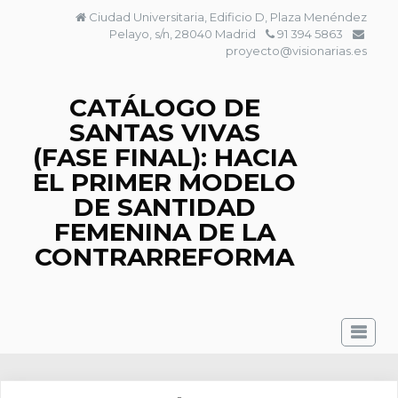
Saltar
Ciudad Universitaria, Edificio D, Plaza Menéndez
al
Pelayo, s/n, 28040 Madrid
91 394 5863
contenido
proyecto@visionarias.es
CATÁLOGO DE
SANTAS VIVAS
(FASE FINAL): HACIA
EL PRIMER MODELO
DE SANTIDAD
FEMENINA DE LA
CONTRARREFORMA