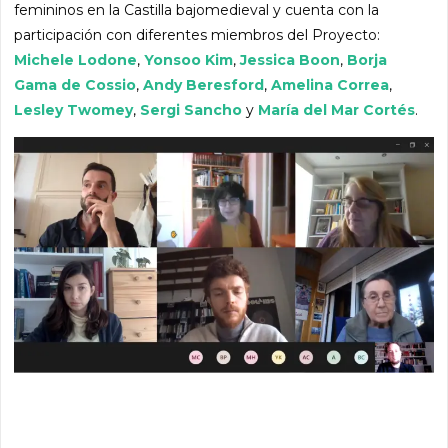
femininos en la Castilla bajomedieval y cuenta con la
participación con diferentes miembros del Proyecto:
Michele Lodone
,
Yonsoo Kim
,
Jessica Boon
,
Borja
Gama de Cossio
,
Andy Beresford
,
Amelina Correa
,
Lesley Twomey
,
Sergi Sancho
y
María del Mar Cortés
.