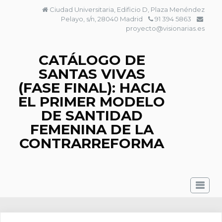
Saltar
Ciudad Universitaria, Edificio D, Plaza Menéndez
al
Pelayo, s/n, 28040 Madrid
91 394 5863
contenido
proyecto@visionarias.es
CATÁLOGO DE
SANTAS VIVAS
(FASE FINAL): HACIA
EL PRIMER MODELO
DE SANTIDAD
FEMENINA DE LA
CONTRARREFORMA