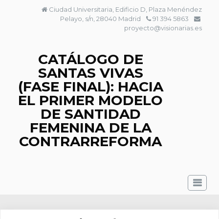
Saltar
Ciudad Universitaria, Edificio D, Plaza Menéndez
al
Pelayo, s/n, 28040 Madrid
91 394 5863
contenido
proyecto@visionarias.es
CATÁLOGO DE
SANTAS VIVAS
(FASE FINAL): HACIA
EL PRIMER MODELO
DE SANTIDAD
FEMENINA DE LA
CONTRARREFORMA