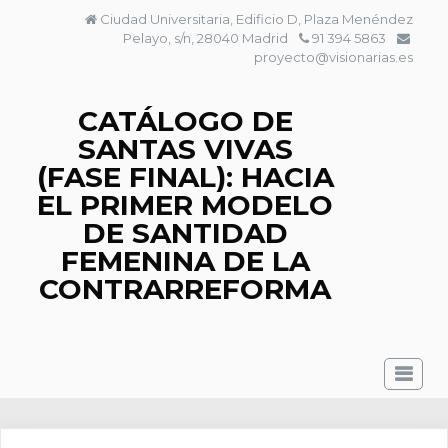
Saltar
Ciudad Universitaria, Edificio D, Plaza Menéndez
al
Pelayo, s/n, 28040 Madrid
91 394 5863
contenido
proyecto@visionarias.es
CATÁLOGO DE
SANTAS VIVAS
(FASE FINAL): HACIA
EL PRIMER MODELO
DE SANTIDAD
FEMENINA DE LA
CONTRARREFORMA