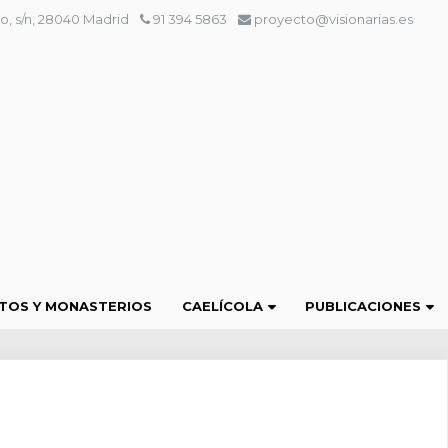
o, s/n, 28040 Madrid
91 394 5863
proyecto@visionarias.es
TOS Y MONASTERIOS
CAELÍCOLA
PUBLICACIONES