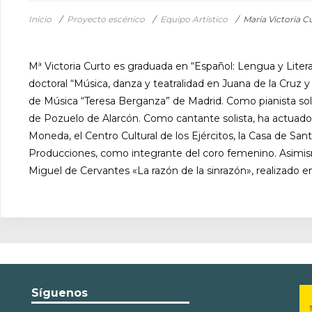
Inicio
/
Proyecto escénico
/
Equipo Artístico
/
María Victoria C
Mª Victoria Curto es graduada en “Español: Lengua y Liter
doctoral “Música, danza y teatralidad en Juana de la Cruz 
de Música “Teresa Berganza” de Madrid. Como pianista solis
de Pozuelo de Alarcón. Como cantante solista, ha actuado e
Moneda, el Centro Cultural de los Ejércitos, la Casa de S
Producciones, como integrante del coro femenino. Asimism
Miguel de Cervantes «La razón de la sinrazón», realizado e
Síguenos