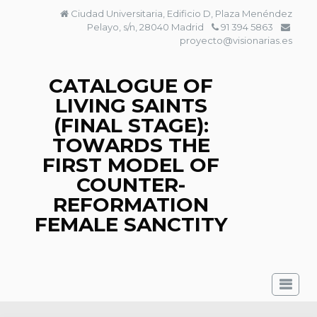
Skip
Ciudad Universitaria, Edificio D, Plaza Menéndez
to
Pelayo, s/n, 28040 Madrid
91 394 5863
content
proyecto@visionarias.es
CATALOGUE OF
LIVING SAINTS
(FINAL STAGE):
TOWARDS THE
FIRST MODEL OF
COUNTER-
REFORMATION
FEMALE SANCTITY