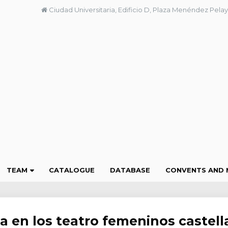
Ciudad Universitaria, Edificio D, Plaza Menéndez Pelay
TEAM
CATALOGUE
DATABASE
CONVENTS AND 
a en los teatro femeninos castel