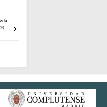
de la
te)