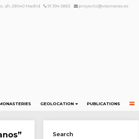
o, s/n, 28040 Madrid
91 394 5863
proyecto@visionarias.es
MONASTERIES
GEOLOCATION
PUBLICATIONS
lanos”
Search