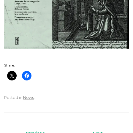
Share:
Posted in
News
.
Post navigation
Previous
Next