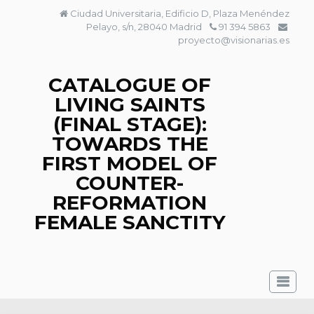
Skip
Ciudad Universitaria, Edificio D, Plaza Menéndez
to
Pelayo, s/n, 28040 Madrid
91 394 5863
content
proyecto@visionarias.es
CATALOGUE OF
LIVING SAINTS
(FINAL STAGE):
TOWARDS THE
FIRST MODEL OF
COUNTER-
REFORMATION
FEMALE SANCTITY