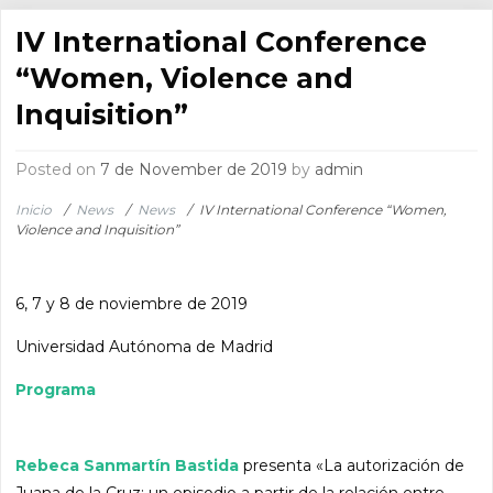
IV International Conference
“Women, Violence and
Inquisition”
Posted on
7 de November de 2019
by
admin
Inicio
/
News
/
News
/
IV International Conference “Women,
Violence and Inquisition”
6, 7 y 8 de noviembre de 2019
Universidad Autónoma de Madrid
Programa
Rebeca Sanmartín Bastida
presenta «La autorización de
Juana de la Cruz: un episodio a partir de la relación entre