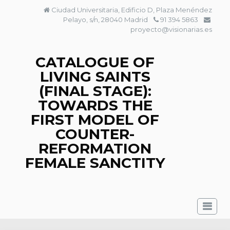
Skip
Ciudad Universitaria, Edificio D, Plaza Menéndez
to
Pelayo, s/n, 28040 Madrid
91 394 5863
content
proyecto@visionarias.es
CATALOGUE OF
LIVING SAINTS
(FINAL STAGE):
TOWARDS THE
FIRST MODEL OF
COUNTER-
REFORMATION
FEMALE SANCTITY