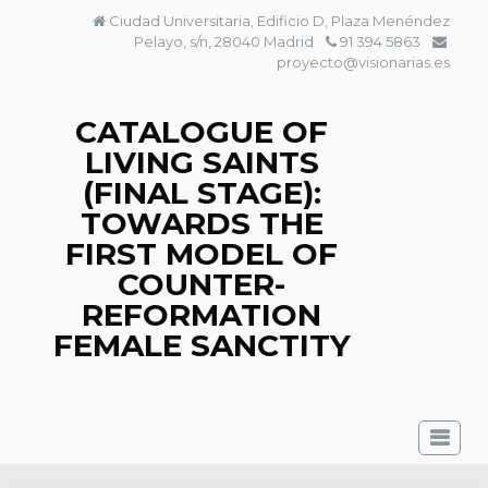
Skip
Ciudad Universitaria, Edificio D, Plaza Menéndez
to
Pelayo, s/n, 28040 Madrid
91 394 5863
content
proyecto@visionarias.es
CATALOGUE OF
LIVING SAINTS
(FINAL STAGE):
TOWARDS THE
FIRST MODEL OF
COUNTER-
REFORMATION
FEMALE SANCTITY