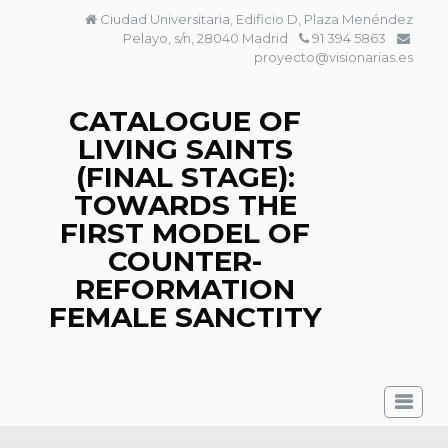
Skip
Ciudad Universitaria, Edificio D, Plaza Menéndez
to
Pelayo, s/n, 28040 Madrid
91 394 5863
content
proyecto@visionarias.es
CATALOGUE OF
LIVING SAINTS
(FINAL STAGE):
TOWARDS THE
FIRST MODEL OF
COUNTER-
REFORMATION
FEMALE SANCTITY