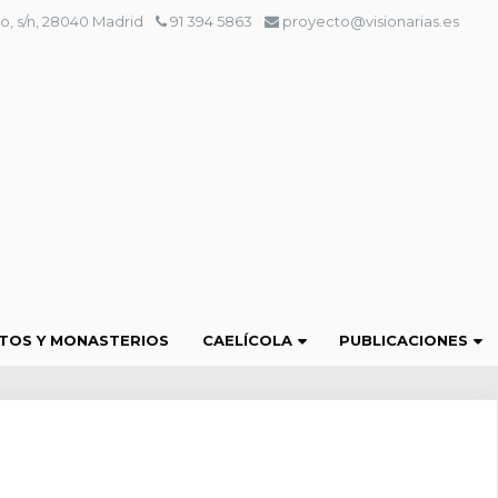
o, s/n, 28040 Madrid
91 394 5863
proyecto@visionarias.es
TOS Y MONASTERIOS
CAELÍCOLA
PUBLICACIONES