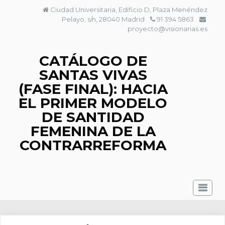
Saltar
Ciudad Universitaria, Edificio D, Plaza Menéndez
al
Pelayo, s/n, 28040 Madrid
91 394 5863
contenido
proyecto@visionarias.es
CATÁLOGO DE
SANTAS VIVAS
(FASE FINAL): HACIA
EL PRIMER MODELO
DE SANTIDAD
FEMENINA DE LA
CONTRARREFORMA